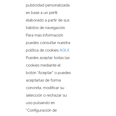
publicidad personalizada
en base a un perfil
Ayuntamiento de Orxeta
elaborado a partir de sus
Plaza Dr. Ferrándiz, 1
hábitos de navegación.
03579 Orxeta, Alicante.
Para más información
puedes consultar nuestra
política de cookies
AQUI
.
+3496 685 50 80
ajuntament@orxeta.es
Puedes aceptar todas las
cookies mediante el
botón “Aceptar” o puedes
aceptarlas de forma
concreta, modificar su
Política de Privacidad
Política de cookies
selección o rechazar su
Mapa web
uso pulsando en
“Configuración de