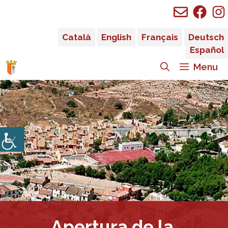
Saltar
al
contenido
Català
English
Français
Deutsch
Español
Menu
Apertura de la