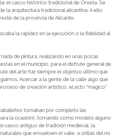
a: el casco histórico tradicional de Orxeta. Se
la arquitectura tradicional alicantina. A ello
este de la provincia de Alicante.
caba la rapidez en la ejecución o la fidelidad al
rnada de pintura, realizando en unas pocas
tas en el municipio, para el disfrute general de
sfrute del arte fue siempre el objetivo último que
uimos. Acercar a la gente de la calle algo que
roceso de creación artístico, el acto “mágico”
os caballetes tomaban por completo las
co para la ocasión), tomando como modelo alguno
del casco antiguo de tradición medieval, la
turales que envuelven el valle, a orillas del río