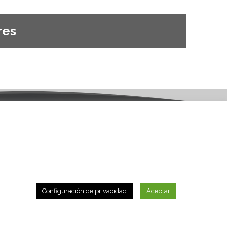
res
0 80
Política de Privacidad
orxeta.es
Política de cookies
Mapa web
Configuración de privacidad
Aceptar
licante