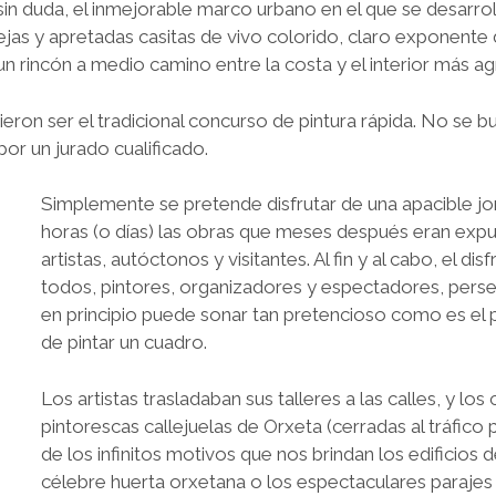
 sin duda, el inmejorable marco urbano en el que se desarroll
jas y apretadas casitas de vivo colorido, claro exponente de 
n rincón a medio camino entre la costa y el interior más agr
ron ser el tradicional concurso de pintura rápida. No se bus
or un jurado cualificado.
Simplemente se pretende disfrutar de una apacible jo
horas (o días) las obras que meses después eran expues
artistas, autóctonos y visitantes. Al fin y al cabo, el di
todos, pintores, organizadores y espectadores, perseg
en principio puede sonar tan pretencioso como es el p
de pintar un cuadro.
Los artistas trasladaban sus talleres a las calles, y l
pintorescas callejuelas de Orxeta (cerradas al tráfi
de los infinitos motivos que nos brindan los edificios 
célebre huerta orxetana o los espectaculares parajes na