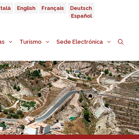
talà
English
Français
Deutsch
Español
as
Turismo
Sede Electrónica