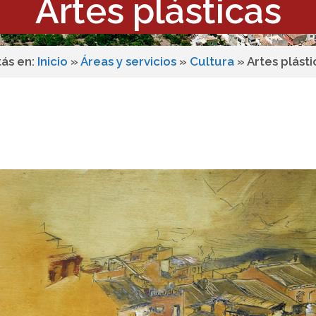
Artes plásticas
tás en:
Inicio
»
Áreas y servicios
»
Cultura
»
Artes plásti