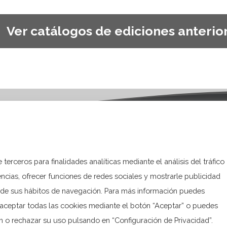
Ver catálogos de ediciones anterio
+3496 685 5
amiento de Orxeta
terceros para finalidades analíticas mediante el análisis del tráfico
ajuntament@
r. Ferrándiz, 1
ncias, ofrecer funciones de redes sociales y mostrarle publicidad
Orxeta, Alicante.
ir de sus hábitos de navegación. Para más información puedes
 aceptar todas las cookies mediante el botón “Aceptar” o puedes
n o rechazar su uso pulsando en “Configuración de Privacidad”.
 Web desarrollada por el Servicio de Informática de Diputación de A