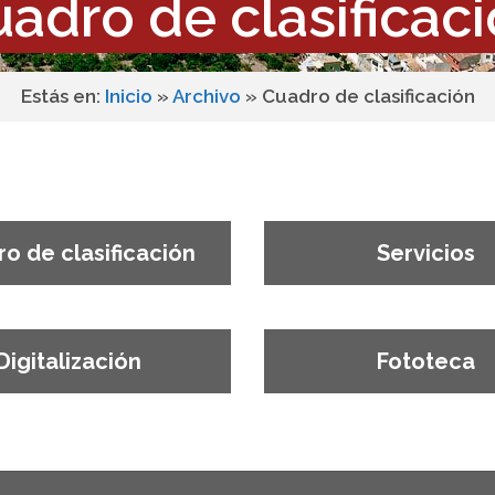
adro de clasificac
Estás en:
Inicio
»
Archivo
»
Cuadro de clasificación
o de clasificación
Servicios
Digitalización
Fototeca