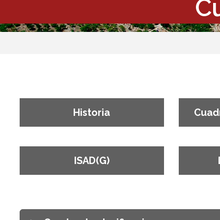
Cu
Historia
Cuadr
ISAD(G)