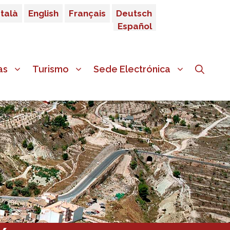
talà
English
Français
Deutsch
Español
as
Turismo
Sede Electrónica