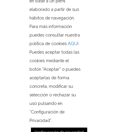
en base a un perfil
Ayuntamiento de Orxeta
elaborado a partir de sus
Plaza Dr. Ferrándiz, 1
hábitos de navegación.
03579 Orxeta, Alicante.
Para más información
puedes consultar nuestra
política de cookies
AQUI
.
+3496 685 50 80
Puedes aceptar todas las
ajuntament@orxeta.es
cookies mediante el
botón “Aceptar” o puedes
aceptarlas de forma
concreta, modificar su
Política de Privacidad
selección o rechazar su
Política de cookies
uso pulsando en
Mapa web
“Configuración de
Privacidad”.
© 2020 Web desarrollada por el Servicio de Informática
de Diputación de Alicante