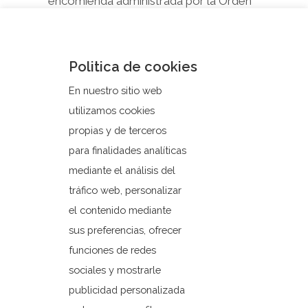
encomienda administrada por la Orden
de Santiago durante un dilatado espacio
de tiempo, desde el siglo XIII, tras la
conquista del lugar por Jaime I de
Politica de cookies
Aragón, hasta el siglo XIX.
En nuestro sitio web
utilizamos cookies
propias y de terceros
para finalidades analíticas
mediante el análisis del
tráfico web, personalizar
el contenido mediante
sus preferencias, ofrecer
funciones de redes
sociales y mostrarle
publicidad personalizada