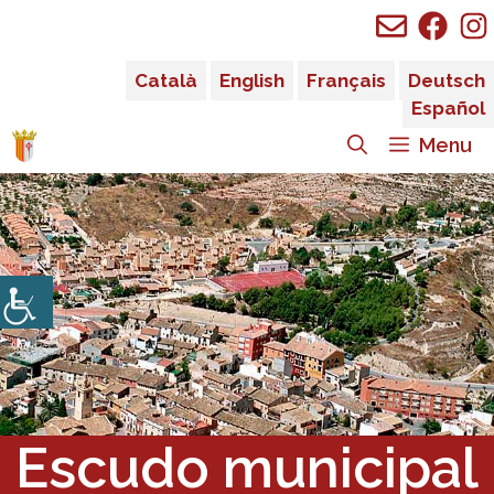
Saltar
al
contenido
Català
English
Français
Deutsch
Español
Menu
Escudo municipal