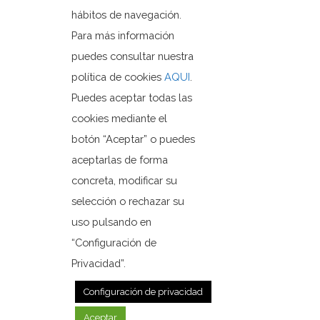
Plaza Dr. Ferrándiz, 1
hábitos de navegación.
03579 Orxeta, Alicante.
Para más información
puedes consultar nuestra
política de cookies
AQUI
.
+3496 685 50 80
Puedes aceptar todas las
ajuntament@orxeta.es
cookies mediante el
botón “Aceptar” o puedes
aceptarlas de forma
concreta, modificar su
Política de Privacidad
selección o rechazar su
Política de cookies
uso pulsando en
Mapa web
“Configuración de
Privacidad”.
© 2020 Web desarrollada por el Servicio de Informática
de Diputación de Alicante
Configuración de privacidad
Aceptar