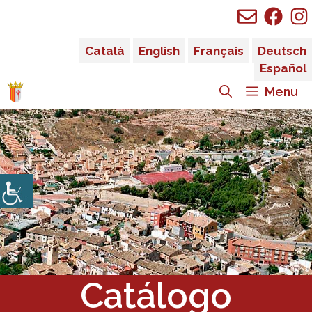
Saltar
al
contenido
Català
English
Français
Deutsch
Español
Menu
Catálogo