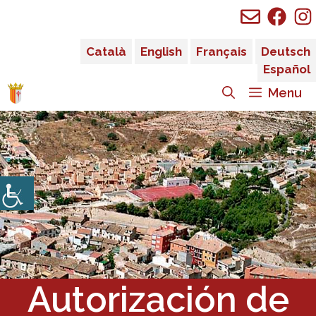
Saltar
al
contenido
Català
English
Français
Deutsch
Español
Menu
Autorización de