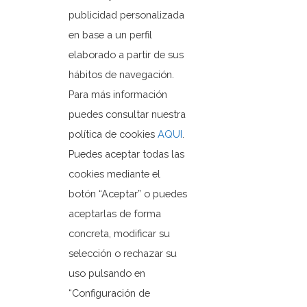
publicidad personalizada
en base a un perfil
Ayuntamiento de Orxeta
elaborado a partir de sus
Plaza Dr. Ferrándiz, 1
hábitos de navegación.
03579 Orxeta, Alicante.
Para más información
puedes consultar nuestra
política de cookies
AQUI
.
+3496 685 50 80
Puedes aceptar todas las
ajuntament@orxeta.es
cookies mediante el
botón “Aceptar” o puedes
aceptarlas de forma
concreta, modificar su
Política de Privacidad
selección o rechazar su
Política de cookies
uso pulsando en
Mapa web
“Configuración de