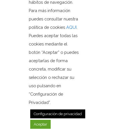
hábitos de navegación.
03579 Orxeta, Alicante.
Para más información
puedes consultar nuestra
política de cookies
AQUI
.
+3496 685 50 80
Puedes aceptar todas las
ajuntament@orxeta.es
cookies mediante el
botón “Aceptar” o puedes
aceptarlas de forma
concreta, modificar su
Política de Privacidad
selección o rechazar su
Política de cookies
Mapa web
uso pulsando en
“Configuración de
Privacidad”.
© 2020 Web desarrollada por el Servicio de Informática
de Diputación de Alicante
Configuración de privacidad
Aceptar