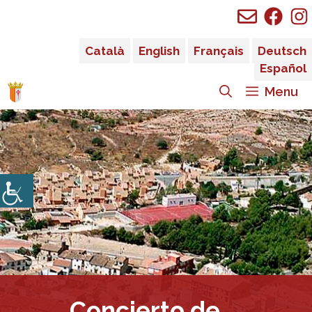
Saltar
al
contenido
Català
English
Français
Deutsch
Español
Menu
Concierto de