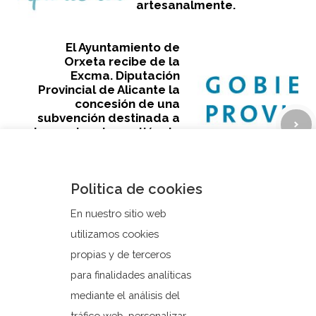
artesanalmente.
El Ayuntamiento de
Orxeta recibe de la
Excma. Diputación
Provincial de Alicante la
concesión de una
subvención destinada a
los costes de gestión de
residuos domésticos y
para el sobrecoste de
transporte del
Politica de cookies
Consorcio 11-A6,
anualidad 2024.
En nuestro sitio web
utilizamos cookies
propias y de terceros
para finalidades analíticas
mediante el análisis del
tráfico web, personalizar