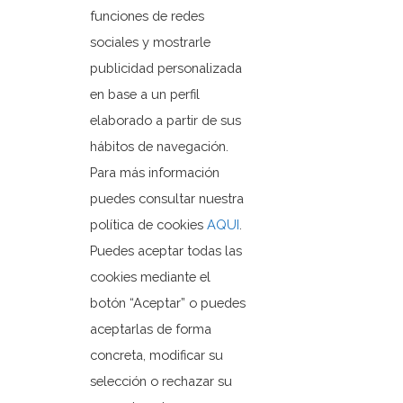
funciones de redes
sociales y mostrarle
publicidad personalizada
en base a un perfil
Ayuntamiento de Orxeta
elaborado a partir de sus
Plaza Dr. Ferrándiz, 1
hábitos de navegación.
03579 Orxeta, Alicante.
Para más información
puedes consultar nuestra
política de cookies
AQUI
.
+3496 685 50 80
ajuntament@orxeta.es
Puedes aceptar todas las
cookies mediante el
botón “Aceptar” o puedes
aceptarlas de forma
Política de Privacidad
concreta, modificar su
Política de cookies
selección o rechazar su
Mapa web