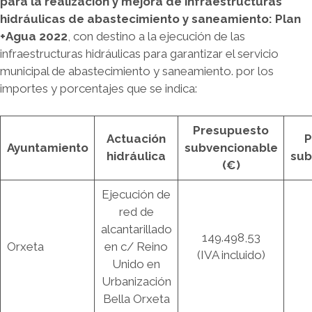
para la realización y mejora de infraestructuras
hidráulicas de abastecimiento y saneamiento: Plan
+Agua 2022
, con destino a la ejecución de las
infraestructuras hidráulicas para garantizar el servicio
municipal de abastecimiento y saneamiento. por los
importes y porcentajes que se indica:
Presupuesto
Actuación
P
Ayuntamiento
subvencionable
hidráulica
sub
(€)
Ejecución de
red de
alcantarillado
149.498,53
Orxeta
en c/ Reino
(IVA incluido)
Unido en
Urbanización
Bella Orxeta