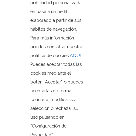
publicidad personalizada
en base a un perfil
Ayuntamiento de Orxeta
elaborado a partir de sus
Plaza Dr. Ferrándiz, 1
hábitos de navegación.
03579 Orxeta, Alicante.
Para más información
puedes consultar nuestra
política de cookies
AQUI
.
+3496 685 50 80
Puedes aceptar todas las
ajuntament@orxeta.es
cookies mediante el
botón “Aceptar” o puedes
aceptarlas de forma
concreta, modificar su
Política de Privacidad
selección o rechazar su
Política de cookies
uso pulsando en
Mapa web
“Configuración de
Privacidad”.