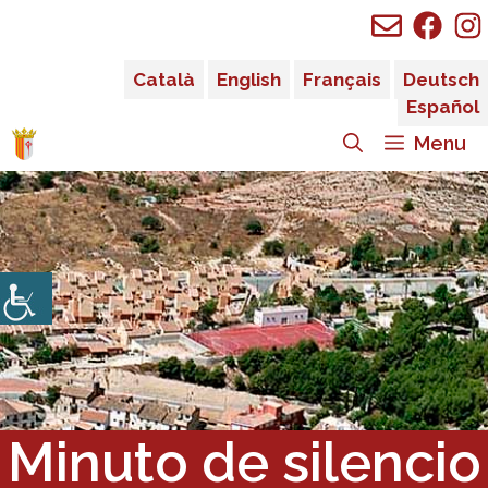
Saltar
al
contenido
Català
English
Français
Deutsch
Español
Menu
Minuto de silencio