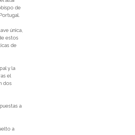
obispo de
Portugal.
nave única,
de estos
ticas de
al y la
as el
an dos
rpuestas a
uelto a