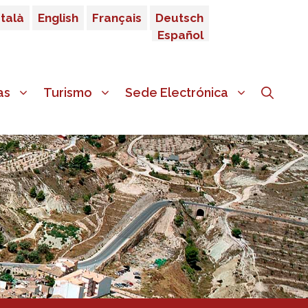
talà
English
Français
Deutsch
Español
as
Turismo
Sede Electrónica