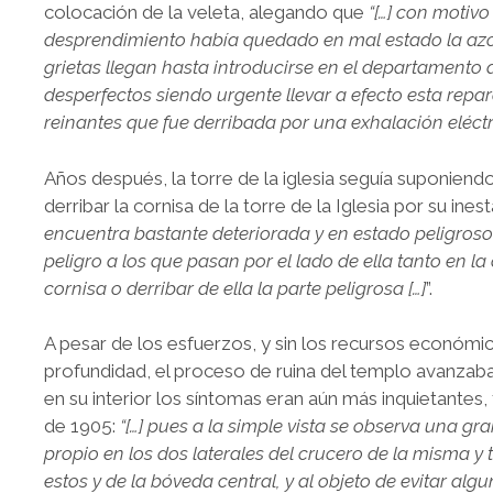
colocación de la veleta, alegando que
“[…] con motiv
desprendimiento había quedado en mal estado la azot
grietas llegan hasta introducirse en el departamento 
desperfectos siendo urgente llevar a efecto esta repa
reinantes que fue derribada por una exhalación eléctri
Años después, la torre de la iglesia seguía suponiend
derribar la cornisa de la torre de la Iglesia por su inesta
encuentra bastante deteriorada y en estado peligroso
peligro a los que pasan por el lado de ella tanto en l
cornisa o derribar de ella la parte peligrosa […]
”.
A pesar de los esfuerzos, y sin los recursos económi
profundidad, el proceso de ruina del templo avanzaba
en su interior los síntomas eran aún más inquietantes,
de 1905:
“[…]
pues a la simple vista se observa una gra
propio en los dos laterales del crucero de la misma
estos y de la bóveda central, y al objeto de evitar a