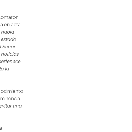
 tomaron
da en acta
a había
 estado
l Señor
 noticias
pertenece
lo la
onocimiento
Eminencia
evitar una
a