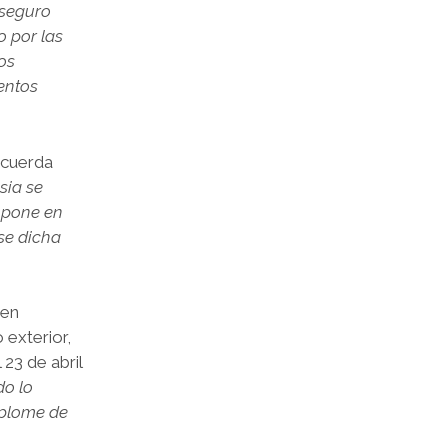
 seguro
o por las
os
ientos
acuerda
esia se
e pone en
rse dicha
 en
 exterior,
23 de abril
do lo
splome de