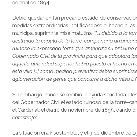
de abril de 1894.
Debió quedar en tan precario estado de conservación
medidas extraordinarias, notificándose el hecho a las
municipal suprimir la misa matutina:
“[…] debido a la to
destruido la cúpula de la torre-campanario arrancan
ruinoso la expresada torre que amenaza su próximo 
Gobernado Civil de la provincia para que adoptara l
aquella autoridad superior había puesto el hecho en 
esta villa […] como medida preventiva debía suprimirs
aglomeración de gente que concurre a dicha misa […]
”
Sin embargo, nunca se recibió la ayuda solicitada. Des
del Gobernador Civil el estado ruinoso de la torre-c
el Cardenal, el día 10 de noviembre de 1895, dando dis
catástrofe”
.
La situación era insostenible, y el 9 de diciembre de 