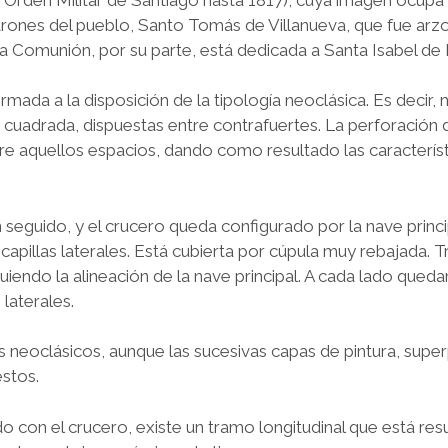
atrones del pueblo, Santo Tomás de Villanueva, que fue arz
 la Comunión, por su parte, está dedicada a Santa Isabel de 
rmada a la disposición de la tipología neoclásica. Es decir, 
a cuadrada, dispuestas entre contrafuertes. La perforación 
re aquellos espacios, dando como resultado las caracterís
eguido, y el crucero queda configurado por la nave princip
 capillas laterales. Está cubierta por cúpula muy rebajada. Tr
uiendo la alineación de la nave principal. A cada lado qued
laterales.
os neoclásicos, aunque las sucesivas capas de pintura, supe
estos.
do con el crucero, existe un tramo longitudinal que está res