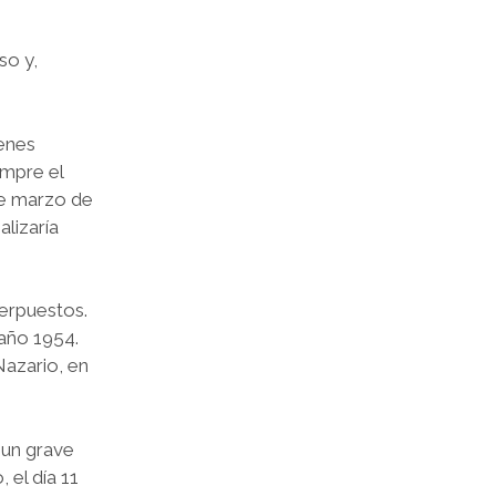
so y,
genes
empre el
de marzo de
alizaría
perpuestos.
 año 1954.
azario, en
 un grave
 el día 11