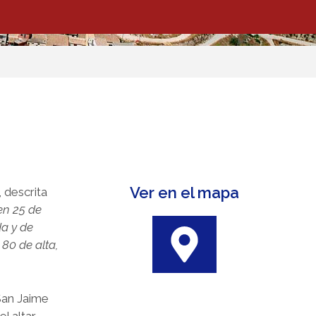
Ver en el mapa
, descrita
en 25 de
da y de
 80 de alta,
San Jaime
l altar