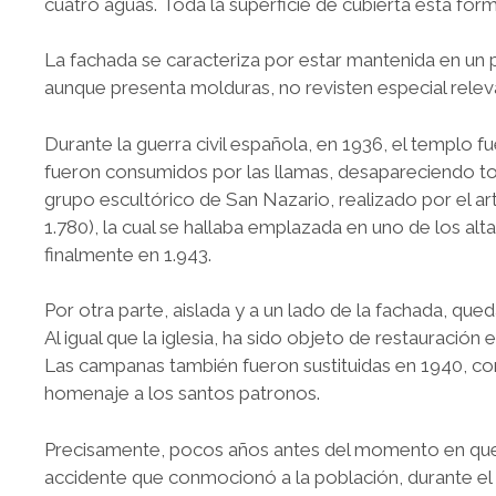
cuatro aguas. Toda la superficie de cubierta está for
La fachada se caracteriza por estar mantenida en un
aunque presenta molduras, no revisten especial relev
Durante la guerra civil española, en 1936, el templo 
fueron consumidos por las llamas, desapareciendo to
grupo escultórico de San Nazario, realizado por el a
1.780), la cual se hallaba emplazada en uno de los altare
finalmente en 1.943.
Por otra parte, aislada y a un lado de la fachada, qu
Al igual que la iglesia, ha sido objeto de restauración
Las campanas también fueron sustituidas en 1940, c
homenaje a los santos patronos.
Precisamente, pocos años antes del momento en que se
accidente que conmocionó a la población, durante el tr