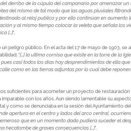
o del derribo de la cúpula del campanario por amenazar un
ea del mismo de tal modo que las aguas pluviales filtrand
destinado al reloj publico y por ello continúan en aumento l
ración y al mismo tiempo colocar la veleta que señala los v
ca […]
”.
o un peligro público. En el acta del 17 de mayo de 1903, se 
bilidad: “
[…] la ultima cornisa que existe en la torre de la Igl
 pues casi todos los días hay desprendimientos de ella qu
a calle como en las tierras adjuntas por lo cual debe repone
cos suficientes para acometer un proyecto de restauración
 imparable con los años. Aun siendo lamentable su aspecto
 tal y como se denunciaba en la sesión del Ayuntamiento del 
nde apertura en el centro y lados del arco central, ocurrien
 y temeroso que en un momento dado pudiera suceder el de
lguna hecatombe de graves consecuencias […]
”.