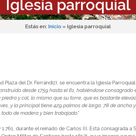
Iglesia parroquial
Estás en:
Inicio
»
Iglesia parroquial
d Plaza del Dr. Ferrándiz), se encuentra la Iglesia Parroquial
construido desde 1759 hasta el 61, habiéndose consagrado 
e piedra y cal, lo mismo que su torre, que es bastante eleva
es, y la principal tiene 429 palmos de larga, 78 de ancha y
 todo de madera y bien trabajado.”
 1.761, durante el reinado de Carlos III
.
Está consagrada a 
Orden Militar de Santiago hasta 1817), cuya imagen ocupa e