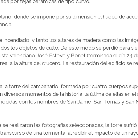
mada por tejas cerámicas de tipo curvo.
 plano, donde se impone por su dimensión el hueco de acce
ancia.
fue incendiado, y tanto los altares de madera como las imá
dos los objetos de culto. De este modo se perdió para si
rtista valenciano José Esteve y Bonet (terminada el día 24 
s, a la altura del crucero. La restauración del edificio se re
eda la torre del campanario, formada por cuatro cuerpos su
 en diversos momentos de la historia, la última de ellas en el
onocidas con los nombres de San Jaime, San Tomás y San N
 realizaron las fotografías seleccionadas, la torre sufrió
anscurso de una tormenta, al recibir el impacto de un rayo,