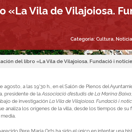
o «La Vila de Vilajoiosa. Fu
Categoria:
Cultura
,
Notici
ación del libro «La Vila de Vilajoiosa. Fundació i notic
e agosto, a las 19’30 h., en el Salón de Plenos del Ayuntam
a, presidente de la
Associació d’estudis de La Marina Baixa
abajo de investigación
La Vila de Vilajoiosa. Fundació i noti
que analiza los orígenes de la villa, desde los tiempos de su
d media.
recido Pere Maria Orts ha sido el único en intentar una his