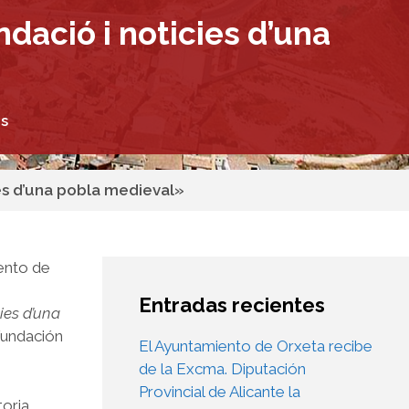
ndació i noticies d’una
as
ies d’una pobla medieval»
iento de
,
Entradas recientes
cies d’una
 fundación
El Ayuntamiento de Orxeta recibe
de la Excma. Diputación
Provincial de Alicante la
toria