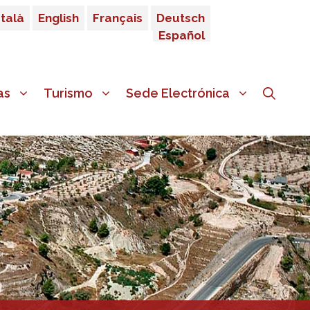
talà
English
Français
Deutsch
Español
as
Turismo
Sede Electrónica